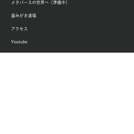
メタバースの世界へ（準備中）
歯みがき道場
アクセス
Youtube
症状とケア商品
歯みがき用品紹介
一般的な歯みがき用品
予防先進国ヨーロッパの歯みがき用品
日本の歯みがき用品
デンタルフロス